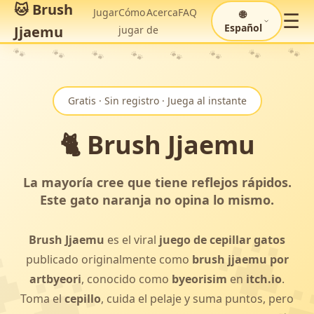
🐱 Brush
Jugar
Cómo
Acerca
FAQ
🌐
☰
Español
Jjaemu
jugar
de
🐾
🐾
🐾
🐾
🐾
🐾
🐾
🐾
Gratis · Sin registro · Juega al instante
🐈 Brush Jjaemu
La mayoría cree que tiene reflejos rápidos.
Este gato naranja no opina lo mismo.
Brush Jjaemu
es el viral
juego de cepillar gatos
publicado originalmente como
brush jjaemu por
artbyeori
, conocido como
byeorisim
en
itch.io
.
Toma el
cepillo
, cuida el pelaje y suma puntos, pero