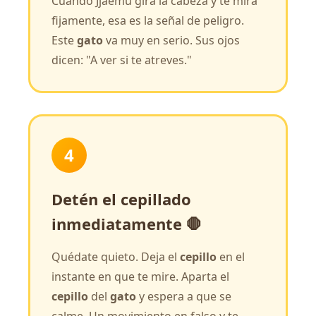
Cuando Jjaemu gira la cabeza y te mira
fijamente, esa es la señal de peligro.
Este
gato
va muy en serio. Sus ojos
dicen: "A ver si te atreves."
4
Detén el cepillado
inmediatamente 🛑
Quédate quieto. Deja el
cepillo
en el
instante en que te mire. Aparta el
cepillo
del
gato
y espera a que se